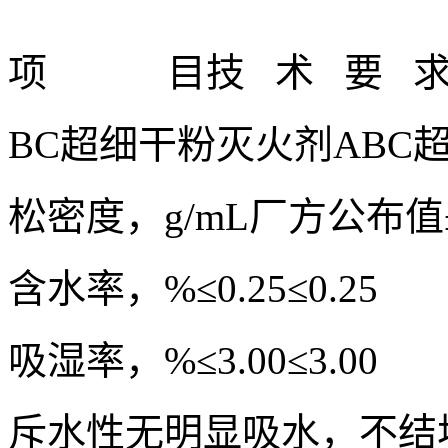
项 目
技 术 要 
BC超细干粉灭火剂
ABC
松密度，g/mL
厂方公布值±
含水率，%
≤0.25
≤0.25
吸湿率，%
≤3.00
≤3.00
斥水性
无明显吸水，不结