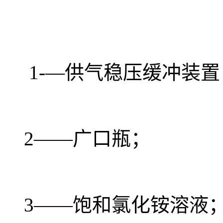
1-—供气稳压缓冲装置
2——广口瓶；
3——饱和氯化铵溶液